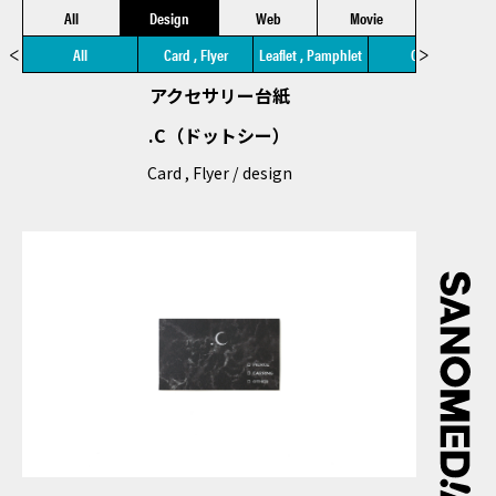
All
Design
Web
Movie
All
Card , Flyer
Leaflet , Pamphlet
Other
アクセサリー台紙
.C（ドットシー）
Card , Flyer
design