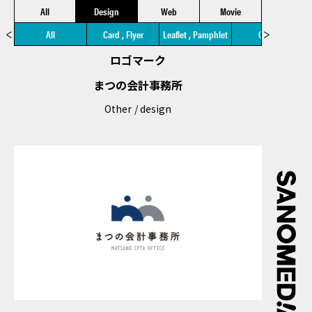
All
Design
Web
Movie
All
Card , Flyer
Leaflet , Pamphlet
Other
ロゴマーク
まつの会計事務所
Other
design